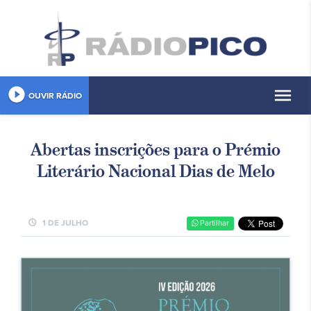
play_circle_filled
menu
OUVIR RÁDIO
Abertas inscrições para o Prémio
Literário Nacional Dias de Melo
schedule
1 DE JULHO
Partilhar