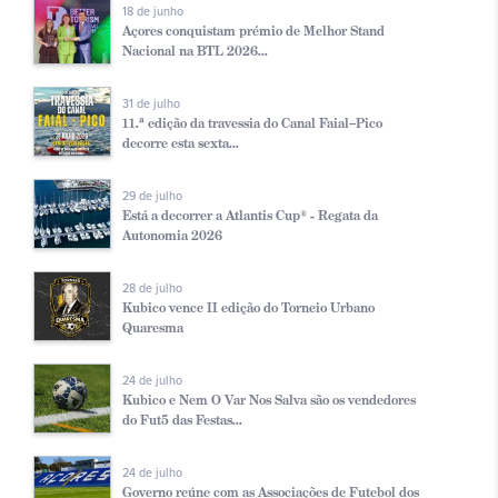
18 de junho
Açores conquistam prémio de Melhor Stand
Nacional na BTL 2026...
31 de julho
11.ª edição da travessia do Canal Faial–Pico
decorre esta sexta...
29 de julho
Está a decorrer a Atlantis Cup® - Regata da
Autonomia 2026
28 de julho
Kubico vence II edição do Torneio Urbano
Quaresma
24 de julho
Kubico e Nem O Var Nos Salva são os vendedores
do Fut5 das Festas...
24 de julho
Governo reúne com as Associações de Futebol dos