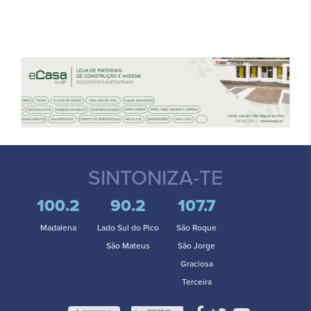
SINTONIZA-TE
100.2
90.2
107.7
Madalena
Lado Sul do Pico
São Roque
São Mateus
São Jorge
Graciosa
Terceira