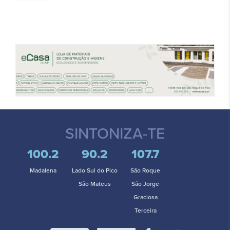
SINTONIZA-TE
100.2
90.2
107.7
Madalena
Lado Sul do Pico
São Roque
São Mateus
São Jorge
Graciosa
Terceira