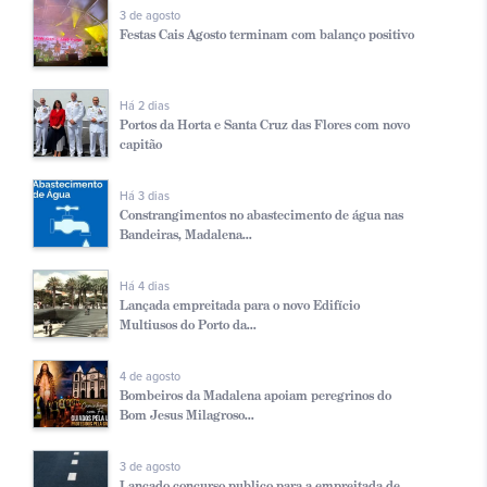
3 de agosto
Festas Cais Agosto terminam com balanço positivo
Há 2 dias
Portos da Horta e Santa Cruz das Flores com novo
capitão
Há 3 dias
Constrangimentos no abastecimento de água nas
Bandeiras, Madalena...
Há 4 dias
Lançada empreitada para o novo Edifício
Multiusos do Porto da...
4 de agosto
Bombeiros da Madalena apoiam peregrinos do
Bom Jesus Milagroso...
3 de agosto
Lançado concurso publico para a empreitada de