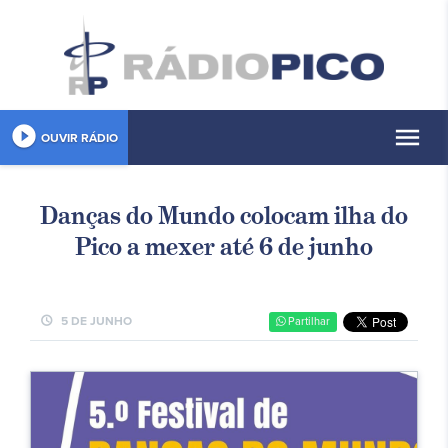
play_circle_filled
menu
OUVIR RÁDIO
Danças do Mundo colocam ilha do
Pico a mexer até 6 de junho
schedule
5 DE JUNHO
Partilhar