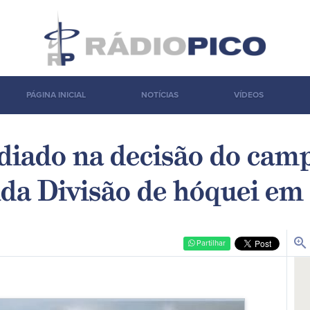
PÁGINA INICIAL
NOTÍCIAS
VÍDEOS
diado na decisão do cam
da Divisão de hóquei em 
zoom_in
Partilhar