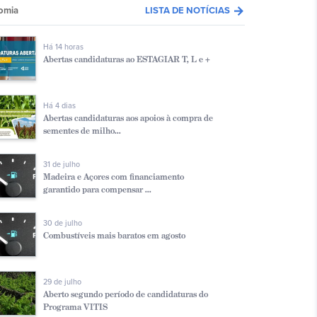
arrow_forward
omia
LISTA DE NOTÍCIAS
Há 14 horas
Abertas candidaturas ao ESTAGIAR T, L e +
Há 4 dias
Abertas candidaturas aos apoios à compra de
sementes de milho...
31 de julho
Madeira e Açores com financiamento
garantido para compensar ...
30 de julho
Combustíveis mais baratos em agosto
29 de julho
Aberto segundo período de candidaturas do
Programa VITIS