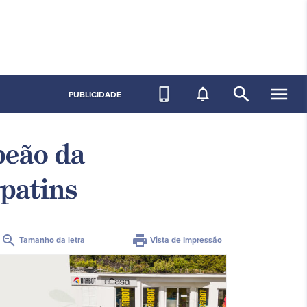
search
menu
phone_iphone
notifications_none
PUBLICIDADE
peão da
patins
zoom_out
print
Tamanho da letra
Vista de Impressão