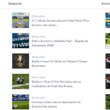
Desporto
Econ
31 de julho
11.ª edição da travessia do Canal Faial–Pico
decorre esta sexta...
29 de julho
Está a decorrer a Atlantis Cup® - Regata da
Autonomia 2026
28 de julho
Kubico vence II edição do Torneio Urbano
Quaresma
24 de julho
Kubico e Nem O Var Nos Salva são os
vendedores do Fut5 das Festas...
24 de julho
Governo reúne com as Associações de
Futebol dos Açores