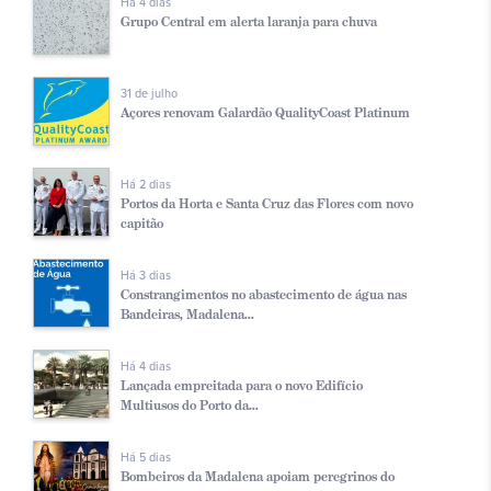
Há 4 dias
Grupo Central em alerta laranja para chuva
31 de julho
Açores renovam Galardão QualityCoast Platinum
Há 2 dias
Portos da Horta e Santa Cruz das Flores com novo
capitão
Há 3 dias
Constrangimentos no abastecimento de água nas
Bandeiras, Madalena...
Há 4 dias
Lançada empreitada para o novo Edifício
Multiusos do Porto da...
Há 5 dias
Bombeiros da Madalena apoiam peregrinos do