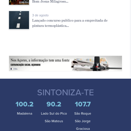
Bom Jesus Milagroso...
3 de agosto
Lançado concurso publico para a empreitada de
pintura termoplástica...
SINTONIZA-TE
100.2
90.2
107.7
Madalena
Lado Sul do Pico
São Roque
São Mateus
São Jorge
Graciosa