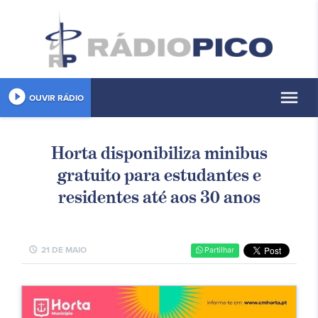
play_circle_filled
menu
OUVIR RÁDIO
Horta disponibiliza minibus
gratuito para estudantes e
residentes até aos 30 anos
schedule
21 DE MAIO
Partilhar