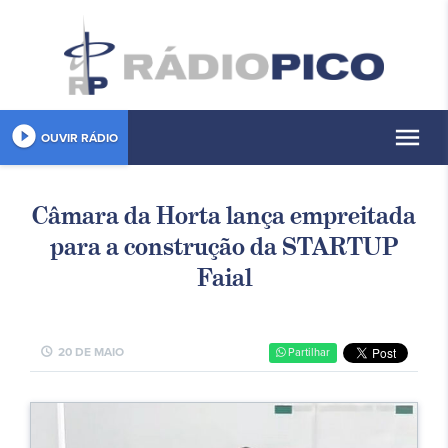
play_circle_filled
menu
OUVIR RÁDIO
Câmara da Horta lança empreitada
para a construção da STARTUP
Faial
schedule
20 DE MAIO
Partilhar