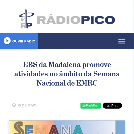
play_circle_filled
menu
OUVIR RÁDIO
EBS da Madalena promove
atividades no âmbito da Semana
Nacional de EMRC
schedule
15 DE MAIO
Partilhar