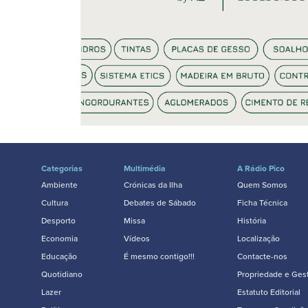
Categorias
Multimédia
A Rádio Pico
Ambiente
Crónicas da Ilha
Quem Somos
Cultura
Debates de Sábado
Ficha Técnica
Desporto
Missa
História
Economia
Vídeos
Localização
Educação
É mesmo contigo!!!
Contacte-nos
Quotidiano
Propriedade e Ges
Lazer
Estatuto Editorial