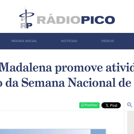
PÁGINA INICIAL
NOTÍCIAS
VÍDEOS
Madalena promove ativi
o da Semana Nacional d
zoom_in
Partilhar