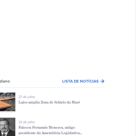
arrow_forward
diano
LISTA DE NOTÍCIAS
27 de julho
Lajes amplia Zona de Solário da Maré
22 de julho
Faleceu Fernando Menezes, antigo
presidente da Assembleia Legislativa...