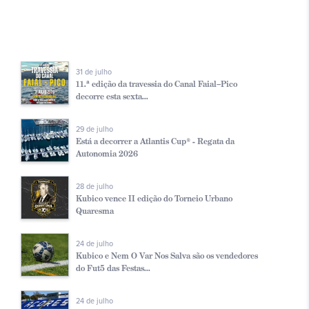
31 de julho
11.ª edição da travessia do Canal Faial–Pico
decorre esta sexta...
29 de julho
Está a decorrer a Atlantis Cup® - Regata da
Autonomia 2026
28 de julho
Kubico vence II edição do Torneio Urbano
Quaresma
24 de julho
Kubico e Nem O Var Nos Salva são os vendedores
do Fut5 das Festas...
24 de julho