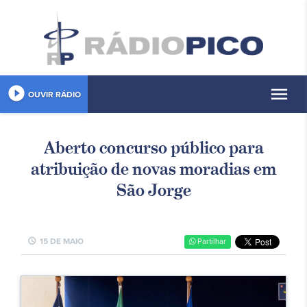
play_circle_filled
menu
OUVIR RÁDIO
Aberto concurso público para
atribuição de novas moradias em
São Jorge
schedule
15 DE MAIO
Partilhar