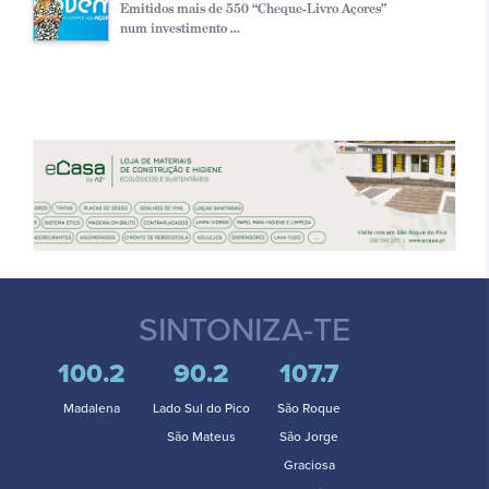
Emitidos mais de 550 “Cheque-Livro Açores”
num investimento ...
SINTONIZA-TE
100.2
90.2
107.7
Madalena
Lado Sul do Pico
São Roque
São Mateus
São Jorge
Graciosa