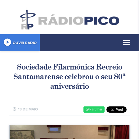
play_circle_filled
menu
OUVIR RÁDIO
Sociedade Filarmónica Recreio
Santamarense celebrou o seu 80ª
aniversário
schedule
13 DE MAIO
Partilhar