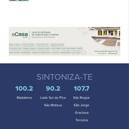
SINTONIZA-TE
100.2
90.2
107.7
Madalena
Lado Sul do Pico
São Roque
São Mateus
São Jorge
Graciosa
Terceira