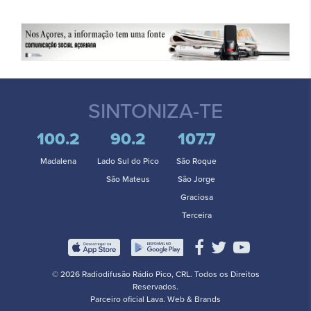
SINTONIZA-TE
100.2
90.2
107.7
Madalena
Lado Sul do Pico
São Roque
São Mateus
São Jorge
Graciosa
Terceira
© 2026 Radiodifusão Rádio Pico, CRL. Todos os Direitos
Reservados.
Parceiro oficial
Lava. Web & Brands