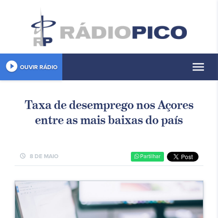
play_circle_filled
menu
OUVIR RÁDIO
Taxa de desemprego nos Açores
entre as mais baixas do país
schedule
8 DE MAIO
Partilhar