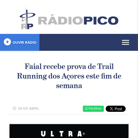
play_circle_filled
menu
OUVIR RÁDIO
Faial recebe prova de Trail
Running dos Açores este fim de
semana
schedule
29 DE ABRIL
Partilhar