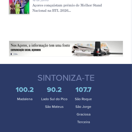
18 de junho
Açores conquistam prémio de Melhor Stand
Nacional na BTL 2026...
SINTONIZA-TE
100.2
90.2
107.7
Madalena
Lado Sul do Pico
São Roque
São Mateus
São Jorge
Graciosa
Terceira