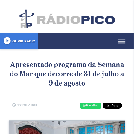
play_circle_filled
menu
OUVIR RÁDIO
Apresentado programa da Semana
do Mar que decorre de 31 de julho a
9 de agosto
schedule
27 DE ABRIL
Partilhar