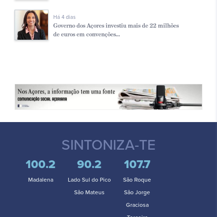
Há 4 dias
Governo dos Açores investiu mais de 22 milhões
de euros em convenções...
SINTONIZA-TE
100.2
90.2
107.7
Madalena
Lado Sul do Pico
São Roque
São Mateus
São Jorge
Graciosa