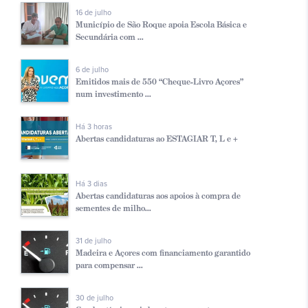
16 de julho
Município de São Roque apoia Escola Básica e
Secundária com ...
6 de julho
Emitidos mais de 550 “Cheque-Livro Açores”
num investimento ...
Há 3 horas
Abertas candidaturas ao ESTAGIAR T, L e +
Há 3 dias
Abertas candidaturas aos apoios à compra de
sementes de milho...
31 de julho
Madeira e Açores com financiamento garantido
para compensar ...
30 de julho