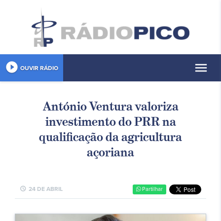
play_circle_filled
menu
OUVIR RÁDIO
António Ventura valoriza
investimento do PRR na
qualificação da agricultura
açoriana
schedule
24 DE ABRIL
Partilhar