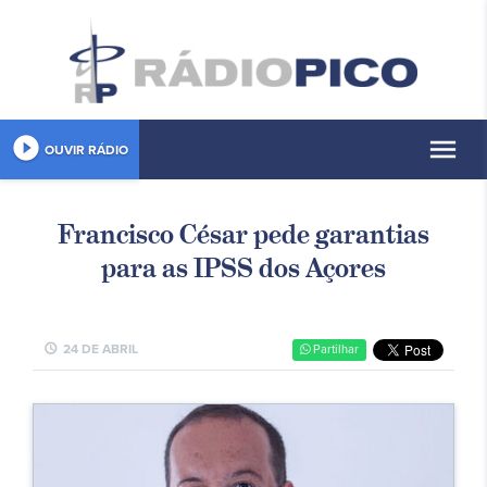
play_circle_filled
menu
OUVIR RÁDIO
Francisco César pede garantias
para as IPSS dos Açores
schedule
24 DE ABRIL
Partilhar