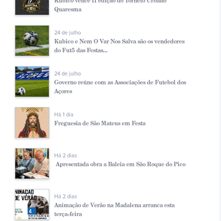
Kubico vence II edição do Torneio Urbano
Quaresma
24 de julho
Kubico e Nem O Var Nos Salva são os vendedores
do Fut5 das Festas...
24 de julho
Governo reúne com as Associações de Futebol dos
Açores
Há 1 dia
Freguesia de São Mateus em Festa
Há 2 dias
Apresentada obra a Baleia em São Roque do Pico
Há 2 dias
Animação de Verão na Madalena arranca esta
terça-feira