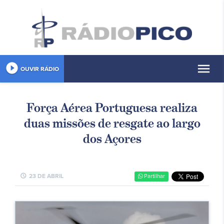
play_circle_filled
menu
OUVIR RÁDIO
Força Aérea Portuguesa realiza
duas missões de resgate ao largo
dos Açores
schedule
23 DE ABRIL
Partilhar