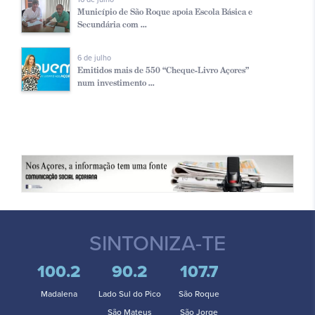
Município de São Roque apoia Escola Básica e
Secundária com ...
6 de julho
Emitidos mais de 550 “Cheque-Livro Açores”
num investimento ...
SINTONIZA-TE
100.2
90.2
107.7
Madalena
Lado Sul do Pico
São Roque
São Mateus
São Jorge