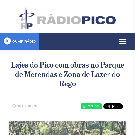
play_circle_filled
menu
OUVIR RÁDIO
Lajes do Pico com obras no Parque
de Merendas e Zona de Lazer do
Rego
schedule
16 DE ABRIL
Partilhar