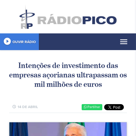
play_circle_filled
menu
OUVIR RÁDIO
Intenções de investimento das
empresas açorianas ultrapassam os
mil milhões de euros
schedule
14 DE ABRIL
Partilhar