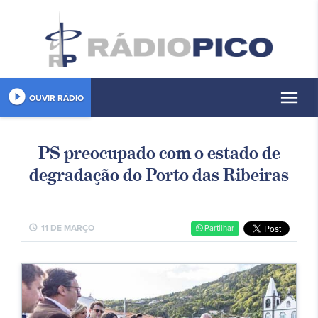
play_circle_filled
menu
OUVIR RÁDIO
PS preocupado com o estado de
degradação do Porto das Ribeiras
schedule
11 DE MARÇO
Partilhar