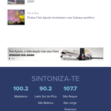
2026
Há 4 dias
Festas Cais Agosto terminam com balanço positivo
SINTONIZA-TE
100.2
90.2
107.7
Madalena
Lado Sul do Pico
São Roque
São Mateus
São Jorge
Graciosa