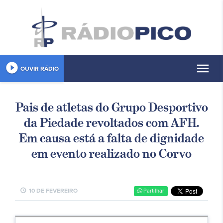
play_circle_filled
menu
OUVIR RÁDIO
Pais de atletas do Grupo Desportivo
da Piedade revoltados com AFH.
Em causa está a falta de dignidade
em evento realizado no Corvo
schedule
10 DE FEVEREIRO
Partilhar