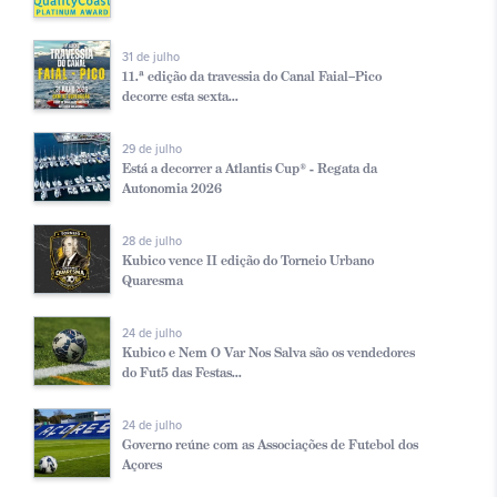
31 de julho
11.ª edição da travessia do Canal Faial–Pico
decorre esta sexta...
29 de julho
Está a decorrer a Atlantis Cup® - Regata da
Autonomia 2026
28 de julho
Kubico vence II edição do Torneio Urbano
Quaresma
24 de julho
Kubico e Nem O Var Nos Salva são os vendedores
do Fut5 das Festas...
24 de julho
Governo reúne com as Associações de Futebol dos
Açores