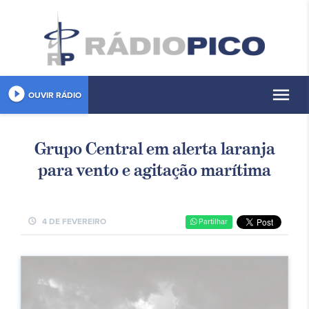
play_circle_filled
menu
OUVIR RÁDIO
Grupo Central em alerta laranja
para vento e agitação marítima
schedule
4 DE FEVEREIRO
Partilhar