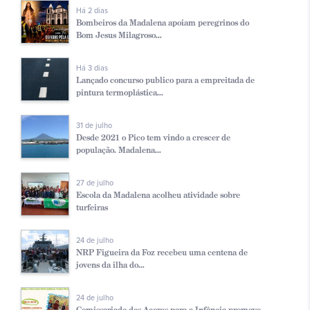
Há 2 dias
Bombeiros da Madalena apoiam peregrinos do
Bom Jesus Milagroso...
Há 3 dias
Lançado concurso publico para a empreitada de
pintura termoplástica...
31 de julho
Desde 2021 o Pico tem vindo a crescer de
população. Madalena...
27 de julho
Escola da Madalena acolheu atividade sobre
turfeiras
24 de julho
NRP Figueira da Foz recebeu uma centena de
jovens da ilha do...
24 de julho
Comissariado dos Açores para a Infância promove