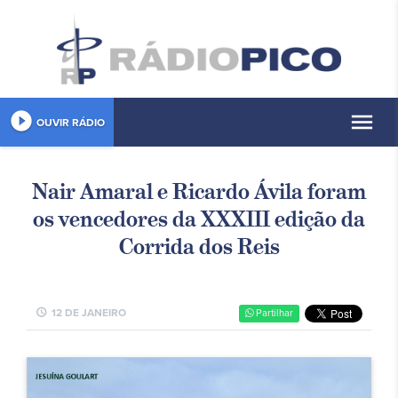
play_circle_filled
menu
OUVIR RÁDIO
Nair Amaral e Ricardo Ávila foram
os vencedores da XXXIII edição da
Corrida dos Reis
schedule
12 DE JANEIRO
Partilhar