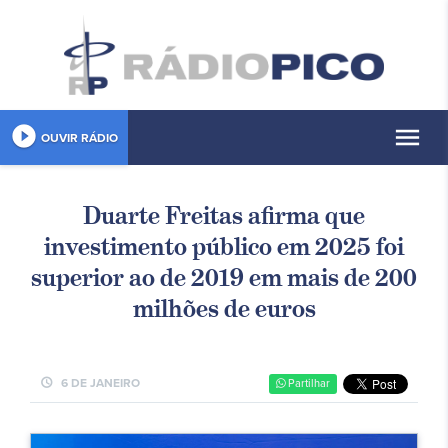
play_circle_filled
menu
OUVIR RÁDIO
Duarte Freitas afirma que
investimento público em 2025 foi
superior ao de 2019 em mais de 200
milhões de euros
schedule
6 DE JANEIRO
Partilhar