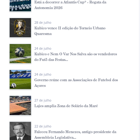
Está a decorrer a Atlantis Cup® - Regata da
Autonomia 2026
28 de julho
Kubico vence II edição do Torneio Urbano
Quaresma
24 de julho
Kubico e Nem O Var Nos Salva são os vendedores
do Fut5 das Festas...
24 de julho
Governo reúne com as Associações de Futebol dos
Açores
27 de julho
Lajes amplia Zona de Solário da Maré
22 de julho
Faleceu Fernando Menezes, antigo presidente da
Assembleia Legislativa...