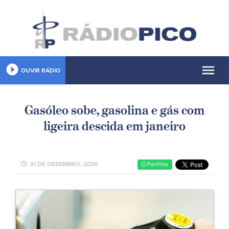
play_circle_filled
menu
OUVIR RÁDIO
Gasóleo sobe, gasolina e gás com
ligeira descida em janeiro
schedule
31 DE DEZEMBRO, 2026
Partilhar