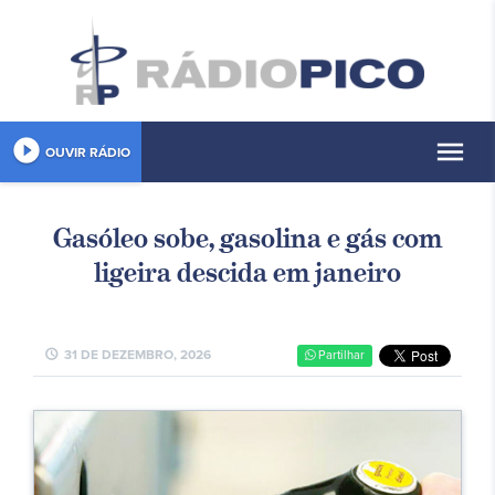
play_circle_filled
menu
OUVIR RÁDIO
Gasóleo sobe, gasolina e gás com
ligeira descida em janeiro
schedule
31 DE DEZEMBRO, 2026
Partilhar