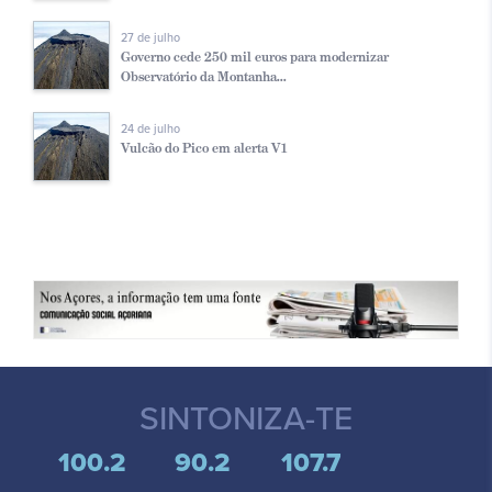
27 de julho
Governo cede 250 mil euros para modernizar
Observatório da Montanha...
24 de julho
Vulcão do Pico em alerta V1
SINTONIZA-TE
100.2
90.2
107.7