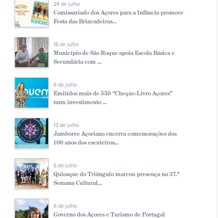
24 de julho
Comissariado dos Açores para a Infância promove
Festa das Brincadeiras...
16 de julho
Município de São Roque apoia Escola Básica e
Secundária com ...
6 de julho
Emitidos mais de 550 “Cheque-Livro Açores”
num investimento ...
13 de julho
Jamboree Açoriano encerra comemorações dos
100 anos dos escuteiros...
6 de julho
Quiosque do Triângulo marcou presença na 37.ª
Semana Cultural...
6 de julho
Governo dos Açores e Turismo de Portugal