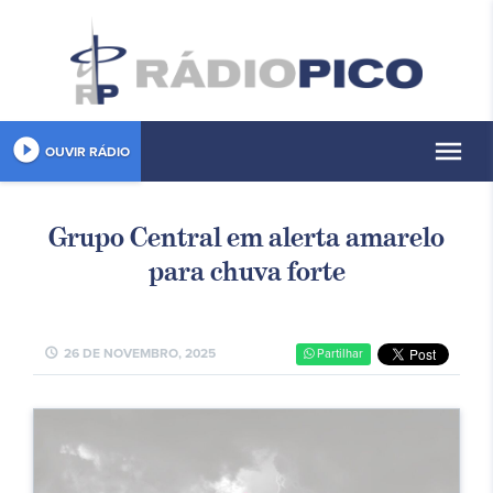
play_circle_filled
menu
OUVIR RÁDIO
Grupo Central em alerta amarelo
para chuva forte
schedule
26 DE NOVEMBRO, 2025
Partilhar