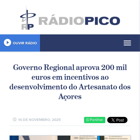
play_circle_filled
menu
OUVIR RÁDIO
Governo Regional aprova 200 mil
euros em incentivos ao
desenvolvimento do Artesanato dos
Açores
schedule
14 DE NOVEMBRO, 2025
Partilhar