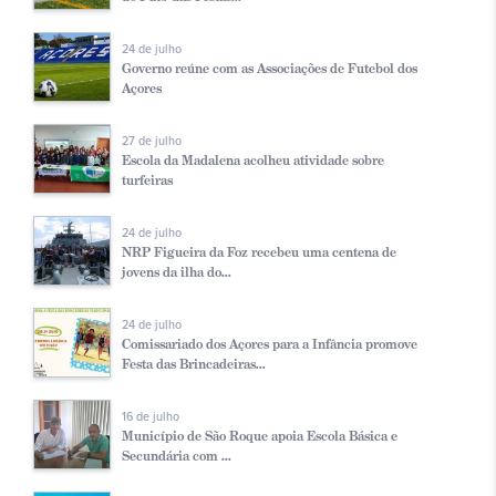
24 de julho
Governo reúne com as Associações de Futebol dos
Açores
27 de julho
Escola da Madalena acolheu atividade sobre
turfeiras
24 de julho
NRP Figueira da Foz recebeu uma centena de
jovens da ilha do...
24 de julho
Comissariado dos Açores para a Infância promove
Festa das Brincadeiras...
16 de julho
Município de São Roque apoia Escola Básica e
Secundária com ...