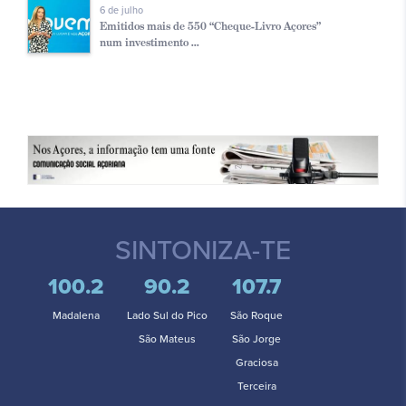
6 de julho
Emitidos mais de 550 “Cheque-Livro Açores”
num investimento ...
SINTONIZA-TE
100.2
90.2
107.7
Madalena
Lado Sul do Pico
São Roque
São Mateus
São Jorge
Graciosa
Terceira