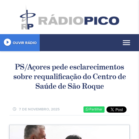
play_circle_filled
menu
OUVIR RÁDIO
PS/Açores pede esclarecimentos
sobre requalificação do Centro de
Saúde de São Roque
schedule
7 DE NOVEMBRO, 2025
Partilhar