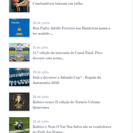
Combustíveis baixam em julho
26 de junho
Rua Padre Adolfo Ferreira nas Bandeiras passa a
ter sentido ...
31 de julho
11.ª edição da travessia do Canal Faial–Pico
decorre esta sexta...
29 de julho
Está a decorrer a Atlantis Cup® - Regata da
Autonomia 2026
28 de julho
Kubico vence II edição do Torneio Urbano
Quaresma
24 de julho
Kubico e Nem O Var Nos Salva são os vendedores
do Fut5 das Festas...