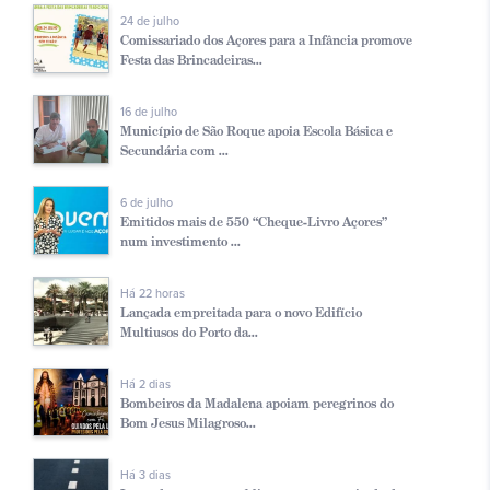
24 de julho
Comissariado dos Açores para a Infância promove
Festa das Brincadeiras...
16 de julho
Município de São Roque apoia Escola Básica e
Secundária com ...
6 de julho
Emitidos mais de 550 “Cheque-Livro Açores”
num investimento ...
Há 22 horas
Lançada empreitada para o novo Edifício
Multiusos do Porto da...
Há 2 dias
Bombeiros da Madalena apoiam peregrinos do
Bom Jesus Milagroso...
Há 3 dias