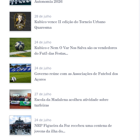
Autonomia 2026
28 de julho
Kubico vence II edição do Torneio Urbano
Quaresma
24 de julho
Kubico e Nem O Var Nos Salva são os vendedores
do Fut5 das Festas...
24 de julho
Governo reúne com as Associações de Futebol dos
Açores
27 de julho
Escola da Madalena acolheu atividade sobre
turfeiras
24 de julho
NRP Figueira da Foz recebeu uma centena de
jovens da ilha do...