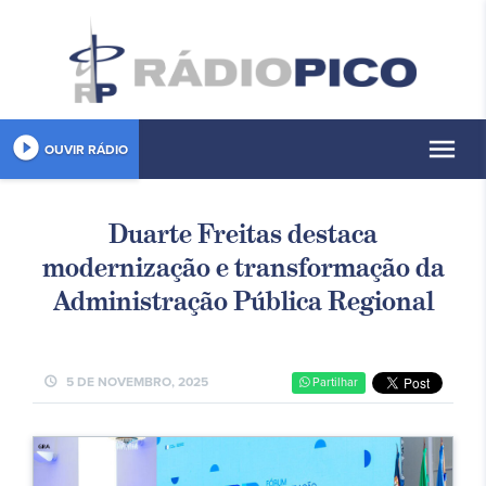
play_circle_filled
menu
OUVIR RÁDIO
Duarte Freitas destaca
modernização e transformação da
Administração Pública Regional
schedule
5 DE NOVEMBRO, 2025
Partilhar