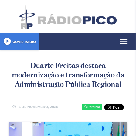
play_circle_filled
menu
OUVIR RÁDIO
Duarte Freitas destaca
modernização e transformação da
Administração Pública Regional
schedule
5 DE NOVEMBRO, 2025
Partilhar