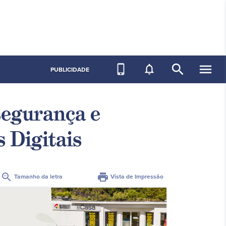
search
menu
phone_iphone
notifications_none
PUBLICIDADE
segurança e
 Digitais
zoom_out
print
Tamanho da letra
Vista de Impressão