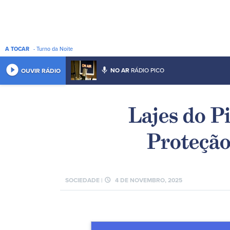
A TOCAR
- Turno da Noite
play_circle_filled
mic
NO AR
RÁDIO PICO
OUVIR RÁDIO
Lajes do P
Proteção
schedule
SOCIEDADE |
4 DE NOVEMBRO, 2025