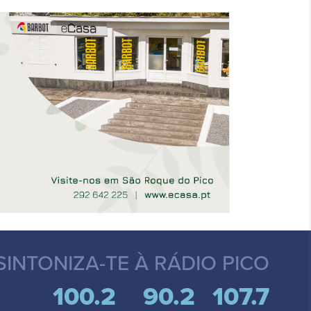
SINTONIZA-TE
À RÁDIO PICO
100.2
90.2
107.7