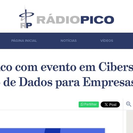
PÁGINA INICIAL
NOTÍCIAS
VÍDEOS
ico com evento em Ciber
 de Dados para Empresas
zoom_in
Partilhar