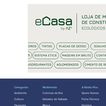
Categorias
Multimédia
A Rádio Pico
Ambiente
Crónicas da Ilha
Quem Somos
Cultura
Debates de Sábado
Ficha Técnica
Desporto
Missa
História