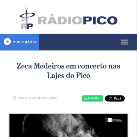
play_circle_filled
menu
OUVIR RÁDIO
Zeca Medeiros em concerto nas
Lajes do Pico
schedule
24 DE OUTUBRO, 2025
Partilhar