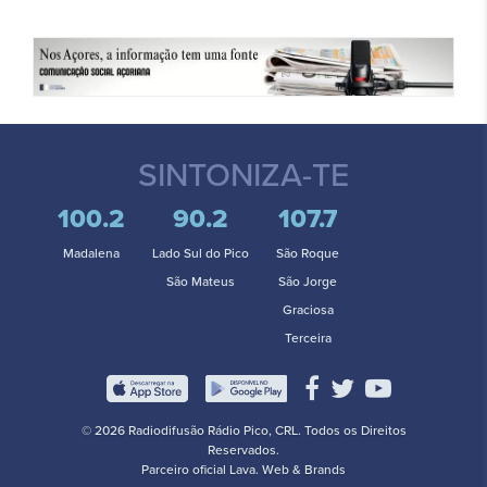
SINTONIZA-TE
100.2
90.2
107.7
Madalena
Lado Sul do Pico
São Roque
São Mateus
São Jorge
Graciosa
Terceira
© 2026 Radiodifusão Rádio Pico, CRL. Todos os Direitos
Reservados.
Parceiro oficial
Lava. Web & Brands