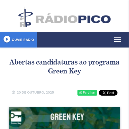
play_circle_filled
menu
OUVIR RÁDIO
Abertas candidaturas ao programa
Green Key
schedule
20 DE OUTUBRO, 2025
Partilhar