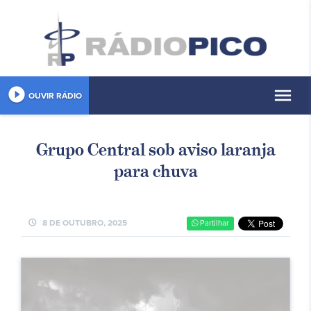
play_circle_filled
menu
OUVIR RÁDIO
Grupo Central sob aviso laranja
para chuva
schedule
8 DE OUTUBRO, 2025
Partilhar