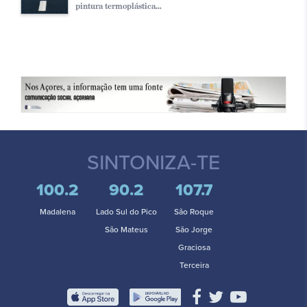
pintura termoplástica...
SINTONIZA-TE
100.2
90.2
107.7
Madalena
Lado Sul do Pico
São Roque
São Mateus
São Jorge
Graciosa
Terceira