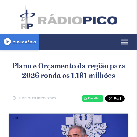
play_circle_filled
menu
OUVIR RÁDIO
Plano e Orçamento da região para
2026 ronda os 1.191 milhões
schedule
7 DE OUTUBRO, 2025
Partilhar