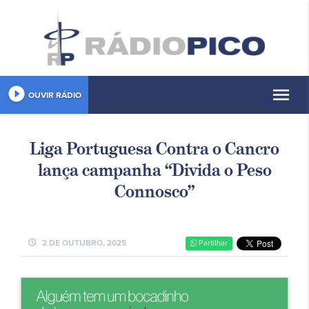
play_circle_filled
menu
OUVIR RÁDIO
Liga Portuguesa Contra o Cancro
lança campanha “Divida o Peso
Connosco”
schedule
2 DE OUTUBRO, 2025
Partilhar