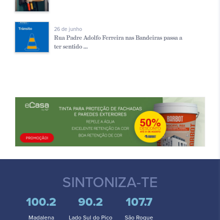
26 de junho
Rua Padre Adolfo Ferreira nas Bandeiras passa a
ter sentido ...
SINTONIZA-TE
100.2
90.2
107.7
Madalena
Lado Sul do Pico
São Roque