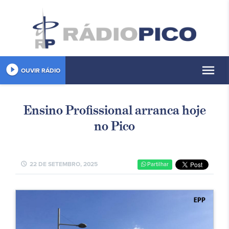
play_circle_filled
menu
OUVIR RÁDIO
Ensino Profissional arranca hoje
no Pico
schedule
22 DE SETEMBRO, 2025
Partilhar