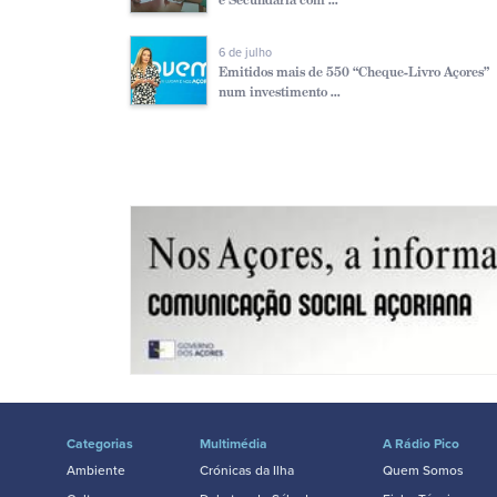
6 de julho
Emitidos mais de 550 “Cheque-Livro Açores”
num investimento ...
Categorias
Multimédia
A Rádio Pico
Ambiente
Crónicas da Ilha
Quem Somos