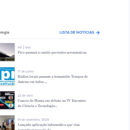
arrow_forward
logia
LISTA DE NOTÍCIAS
Há 2 dias
Pico passará a emitir previsões aeronáuticas
17 de junho
Rádios locais passam a transmitir Tempos de
Antena em todos ...
22 de abril
Cancro da Mama em debate no IV Encontro
de Ciência e Tecnologia...
14 de novembro, 2024
Lançada aplicação informática que visa
garantir marcação da ...