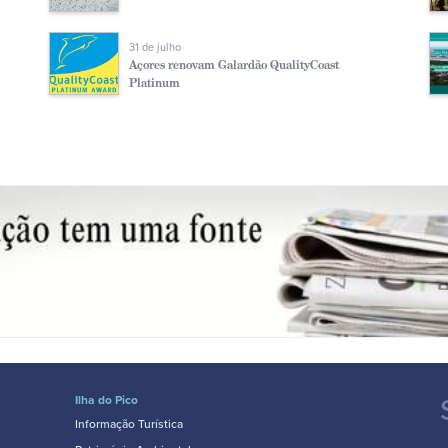
31 de julho
Açores renovam Galardão QualityCoast
Platinum
Ilha do Pico
Informação Turística