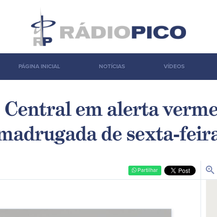
PÁGINA INICIAL
NOTÍCIAS
VÍDEOS
 Central em alerta verme
madrugada de sexta-feir
zoom_in
Partilhar