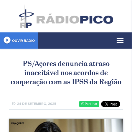
play_circle_filled
menu
OUVIR RÁDIO
PS/Açores denuncia atraso
inaceitável nos acordos de
cooperação com as IPSS da Região
schedule
24 DE SETEMBRO, 2025
Partilhar