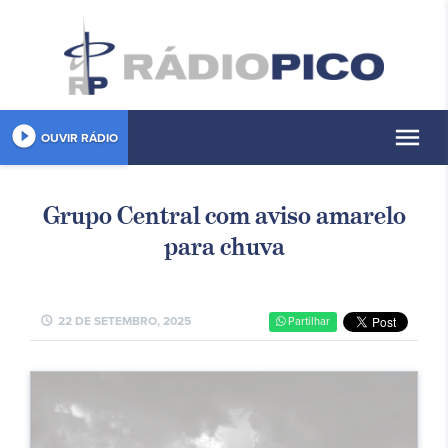
play_circle_filled
menu
OUVIR RÁDIO
Grupo Central com aviso amarelo
para chuva
schedule
22 DE SETEMBRO, 2025
Partilhar