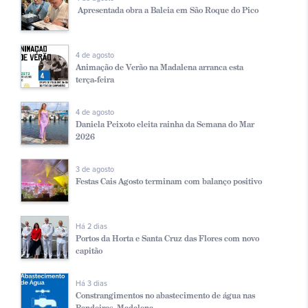
Apresentada obra a Baleia em São Roque do Pico
4 de agosto
Animação de Verão na Madalena arranca esta
terça-feira
4 de agosto
Daniela Peixoto eleita rainha da Semana do Mar
2026
3 de agosto
Festas Cais Agosto terminam com balanço positivo
Há 2 dias
Portos da Horta e Santa Cruz das Flores com novo
capitão
Há 3 dias
Constrangimentos no abastecimento de água nas
Bandeiras, Madalena...