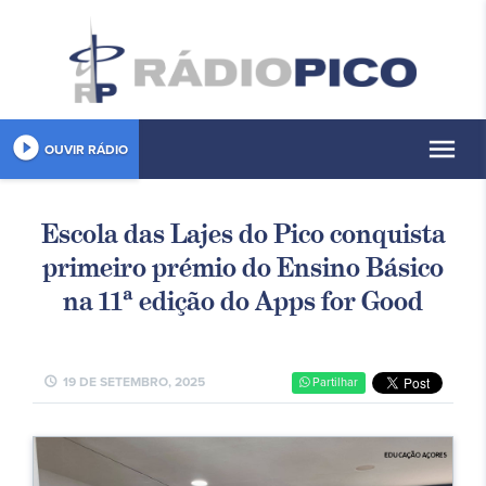
play_circle_filled
menu
OUVIR RÁDIO
Escola das Lajes do Pico conquista
primeiro prémio do Ensino Básico
na 11ª edição do Apps for Good
schedule
19 DE SETEMBRO, 2025
Partilhar