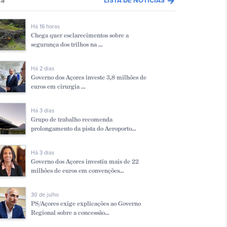
arrow_forward
ca
LISTA DE NOTÍCIAS
Há 16 horas
Chega quer esclarecimentos sobre a
segurança dos trilhos na ...
Há 2 dias
Governo dos Açores investe 3,8 milhões de
euros em cirurgia ...
Há 3 dias
Grupo de trabalho recomenda
prolongamento da pista do Aeroporto...
Há 3 dias
Governo dos Açores investiu mais de 22
milhões de euros em convenções...
30 de julho
PS/Açores exige explicações ao Governo
Regional sobre a concessão...