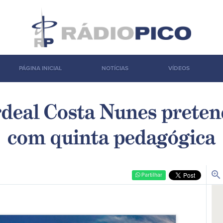
PÁGINA INICIAL
NOTÍCIAS
VÍDEOS
rdeal Costa Nunes preten
com quinta pedagógica
zoom_in
Partilhar