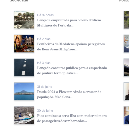
Sociedade
Polí­ti
Há 16 horas
Lançada empreitada para o novo Edifício
Multiusos do Porto da...
Há 2 dias
Bombeiros da Madalena apoiam peregrinos
do Bom Jesus Milagroso...
Há 3 dias
Lançado concurso publico para a empreitada
de pintura termoplástica...
31 de julho
Desde 2021 o Pico tem vindo a crescer de
população. Madalena...
30 de julho
Pico continua a ser a ilha com maior número
de passageiros desembarcados...