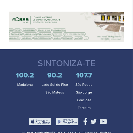
SINTONIZA-TE
100.2
90.2
107.7
Madalena
Lado Sul do Pico
São Roque
São Mateus
São Jorge
Graciosa
Terceira
© 2026 Radiodifusão Rádio Pico, CRL. Todos os Direitos