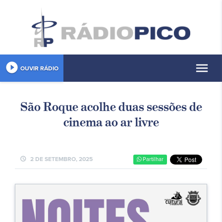
play_circle_filled
menu
OUVIR RÁDIO
São Roque acolhe duas sessões de
cinema ao ar livre
schedule
2 DE SETEMBRO, 2025
Partilhar