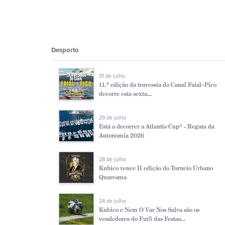
Desporto
31 de julho
11.ª edição da travessia do Canal Faial–Pico
decorre esta sexta...
29 de julho
Está a decorrer a Atlantis Cup® - Regata da
Autonomia 2026
28 de julho
Kubico vence II edição do Torneio Urbano
Quaresma
24 de julho
Kubico e Nem O Var Nos Salva são os
vendedores do Fut5 das Festas...