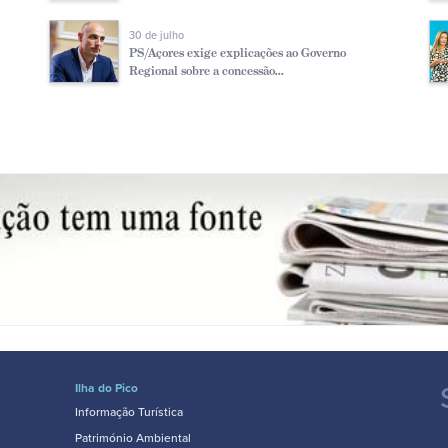
30 de julho
PS/Açores exige explicações ao Governo
Regional sobre a concessão...
Ilha do Pico
Informação Turística
Património Ambiental