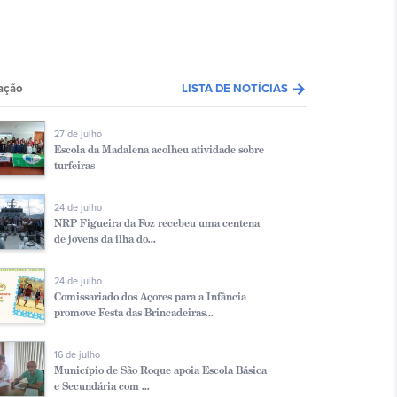
arrow_forward
ação
LISTA DE NOTÍCIAS
27 de julho
Escola da Madalena acolheu atividade sobre
turfeiras
24 de julho
NRP Figueira da Foz recebeu uma centena
de jovens da ilha do...
24 de julho
Comissariado dos Açores para a Infância
promove Festa das Brincadeiras...
16 de julho
Município de São Roque apoia Escola Básica
e Secundária com ...