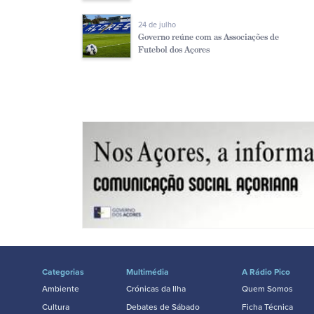
24 de julho
Governo reúne com as Associações de
Futebol dos Açores
Categorias
Multimédia
A Rádio Pico
Ambiente
Crónicas da Ilha
Quem Somos
Cultura
Debates de Sábado
Ficha Técnica