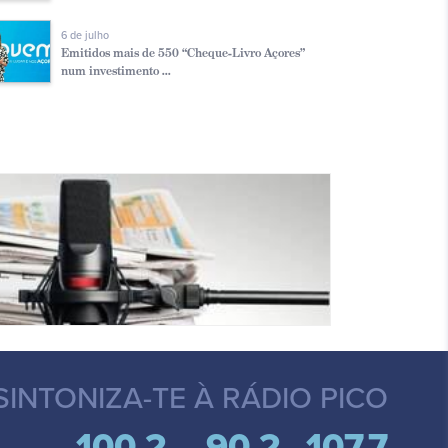
6 de julho
Emitidos mais de 550 “Cheque-Livro Açores”
num investimento ...
SINTONIZA-TE
À RÁDIO PICO
100.2
90.2
107.7