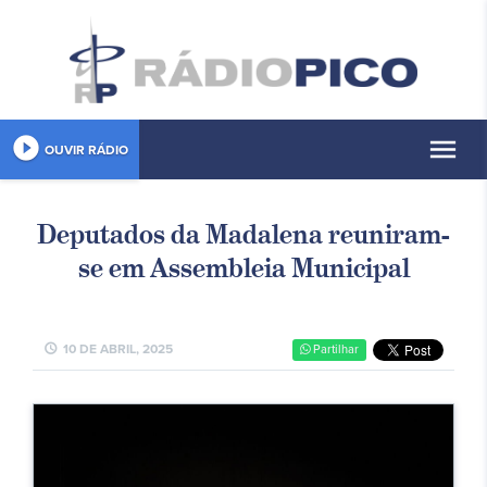
play_circle_filled
menu
OUVIR RÁDIO
Deputados da Madalena reuniram-
se em Assembleia Municipal
schedule
10 DE ABRIL, 2025
Partilhar