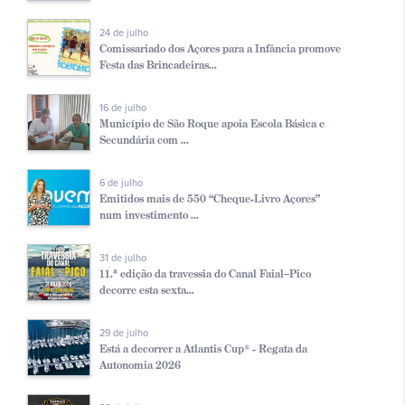
24 de julho
Comissariado dos Açores para a Infância promove
Festa das Brincadeiras...
16 de julho
Município de São Roque apoia Escola Básica e
Secundária com ...
6 de julho
Emitidos mais de 550 “Cheque-Livro Açores”
num investimento ...
31 de julho
11.ª edição da travessia do Canal Faial–Pico
decorre esta sexta...
29 de julho
Está a decorrer a Atlantis Cup® - Regata da
Autonomia 2026