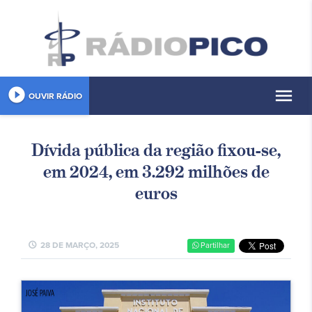
play_circle_filled
menu
OUVIR RÁDIO
Dívida pública da região fixou-se,
em 2024, em 3.292 milhões de
euros
schedule
28 DE MARÇO, 2025
Partilhar