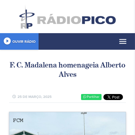
play_circle_filled
menu
OUVIR RÁDIO
F. C. Madalena homenageia Alberto
Alves
schedule
25 DE MARÇO, 2025
Partilhar