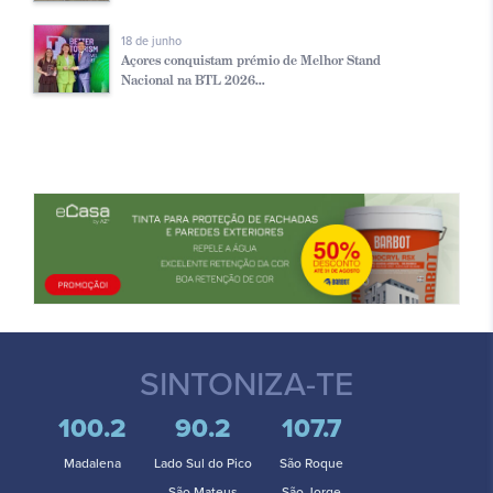
18 de junho
Açores conquistam prémio de Melhor Stand
Nacional na BTL 2026...
SINTONIZA-TE
100.2
90.2
107.7
Madalena
Lado Sul do Pico
São Roque
São Mateus
São Jorge