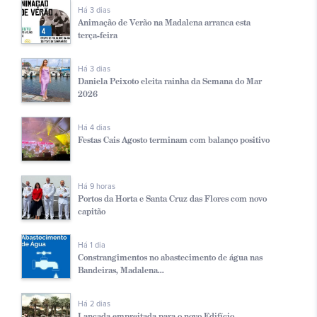
Há 3 dias
Animação de Verão na Madalena arranca esta
terça-feira
Há 3 dias
Daniela Peixoto eleita rainha da Semana do Mar
2026
Há 4 dias
Festas Cais Agosto terminam com balanço positivo
Há 9 horas
Portos da Horta e Santa Cruz das Flores com novo
capitão
Há 1 dia
Constrangimentos no abastecimento de água nas
Bandeiras, Madalena...
Há 2 dias
Lançada empreitada para o novo Edifício