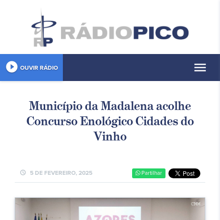
play_circle_filled
menu
OUVIR RÁDIO
Município da Madalena acolhe
Concurso Enológico Cidades do
Vinho
schedule
5 DE FEVEREIRO, 2025
Partilhar