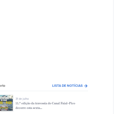
arrow_forward
orto
LISTA DE NOTÍCIAS
31 de julho
11.ª edição da travessia do Canal Faial–Pico
decorre esta sexta...