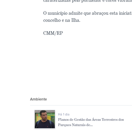
caraterizadas pelo pormenor e cores vibran
O município admite que abraçou esta iniciat
concelho e na Ilha.
CMM/RP
Ambiente
Há 1 dia
Planos de Gestão das Áreas Terrestres dos
Parques Naturais de...