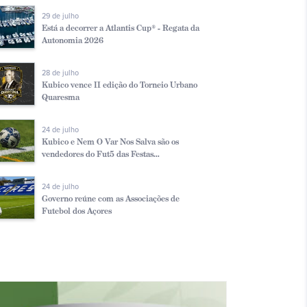
29 de julho
Está a decorrer a Atlantis Cup® - Regata da
Autonomia 2026
28 de julho
Kubico vence II edição do Torneio Urbano
Quaresma
24 de julho
Kubico e Nem O Var Nos Salva são os
vendedores do Fut5 das Festas...
24 de julho
Governo reúne com as Associações de
Futebol dos Açores