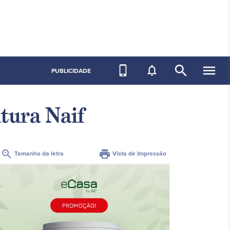
search
menu
phone_iphone
notifications_none
PUBLICIDADE
tura Naif
zoom_out
print
Tamanho da letra
Vista de Impressão