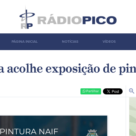
PÁGINA INICIAL
NOTÍCIAS
VÍDEOS
 acolhe exposição de pin
zoom_in
Partilhar