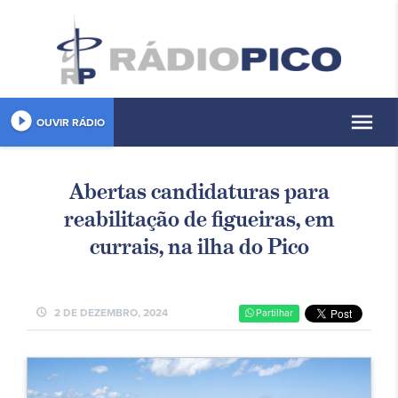
play_circle_filled
menu
OUVIR RÁDIO
Abertas candidaturas para
reabilitação de figueiras, em
currais, na ilha do Pico
schedule
2 DE DEZEMBRO, 2024
Partilhar