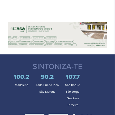
SINTONIZA-TE
100.2
90.2
107.7
Madalena
Lado Sul do Pico
São Roque
São Mateus
São Jorge
Graciosa
Terceira